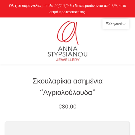
Όλες οι παραγγελίες μεταξύ 20/7-7/9 θα διεκπεραιώνονται από 8/9, κατά
σειρά προτεραιότητας.
Ελληνικά
Σκουλαρίκια ασημένια
“Αγριολούλουδα”
€80,00