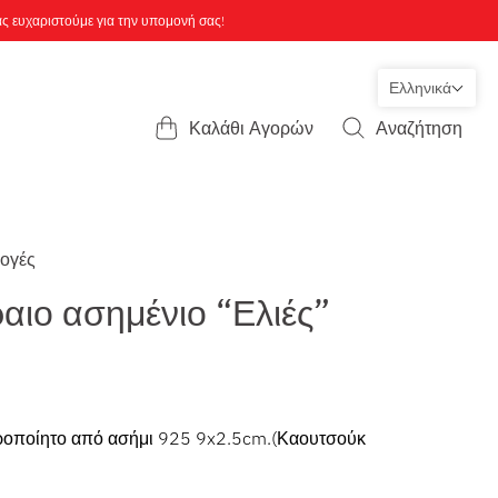
ας ευχαριστούμε για την υπομονή σας!
Ελληνικά
Καλάθι Αγορών
Αναζήτηση
ογές
αιο ασημένιο “Ελιές”
ιροποίητο από ασήμι 925 9x2.5cm.(Καουτσούκ