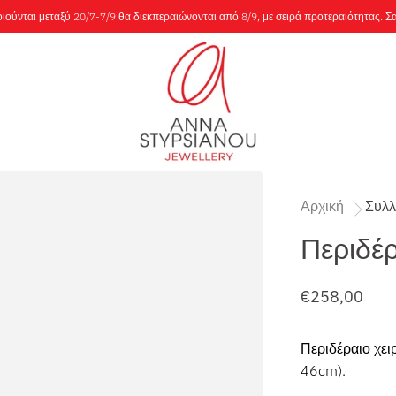
ούνται μεταξύ 20/7-7/9 θα διεκπεραιώνονται από 8/9, με σειρά προτεραιότητας. Σ
Αρχική
Συλλ
Περιδέρ
€258,00
Περιδέραιο χε
46cm).